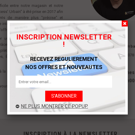
icile entre notre magasin et notre
cess' Urbain" à été prise en 2017 afin
nts de manière plus "précise" et
 internet spécialisé sur lequel vous
.
'offres.
INSCRIPTION NEWSLETTER
er une gamme complète d'articles
!
âce à nos nombreux fournisseurs,
Access' Urba
te d'articles dans les domaines
Tél : 07
ures, Équipement de jeux, Drapeaux,
RECEVEZ REGULIEREMENT
.
NOS OFFRES ET NOUVEAUTES
 la recherche d'un produit qui n'est
Nous sommes à
de 8h00
vous renseigner et de vous faire une
NE PLUS MONTRER CE POPUP.
INSCRIPTION À LA NEWSLETTER