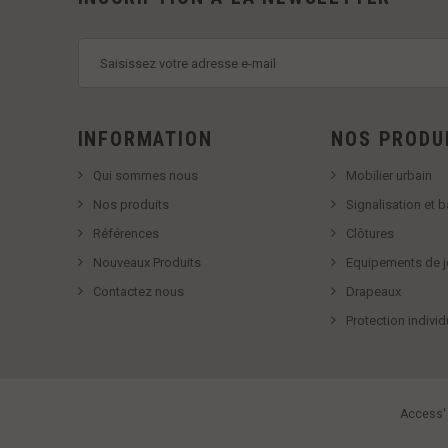
INFORMATION
NOS PRODU
Qui sommes nous
Mobilier urbain
Nos produits
Signalisation et 
Références
Clôtures
Nouveaux Produits
Equipements de j
Contactez nous
Drapeaux
Protection individ
Access' 