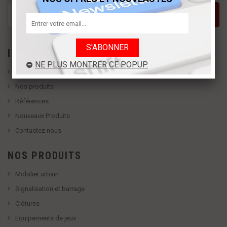
S'abonner
INFORMATION
NE PLUS MONTRER CE POPUP.
Qui sommes nous
Nos produits
Références
Nouveaux Produits
Contactez nous
NOS PRODUITS
Mobilier urbain
Signalisation et barrage
Clôtures
Equipements de jeux