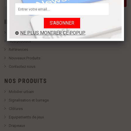
INFORMATION
NE PLUS MONTRER CE POPUP.
Qui sommes nous
Nos produits
Références
Nouveaux Produits
Contactez nous
NOS PRODUITS
Mobilier urbain
Signalisation et barrage
Clôtures
Equipements de jeux
Drapeaux